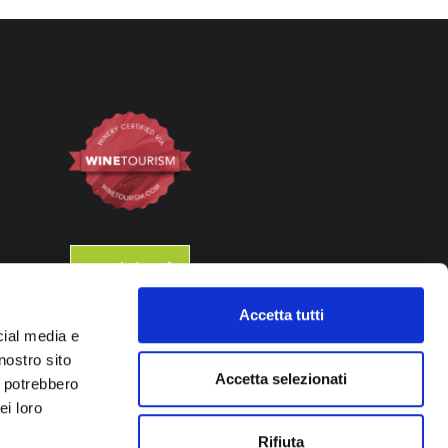
Accetta tutti
cial media e
nostro sito
m
Accetta selezionati
i potrebbero
ei loro
Rifiuta