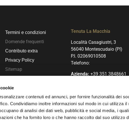
Tenuta La Macchia
Termini e condizioni
Domende frequenti
Località Casagiustri, 3
56040 Montescudaio (PI)
Contributo extra
P.I. 02069010508
Privacy Policy
Telefono:
Sitemap
Azienda:
+39 351 3848661
ODR
Christian:
+39 389 5554487
 cookie
Letizia:
+39 338 1258469
rsonalizzare contenuti ed annunci, per fornire funzionalità dei so
ffico. Condividiamo inoltre informazioni sul modo in cui utilizza il 
info@tenutalamacchia.co
 occupano di analisi dei dati web, pubblicità e social media, i qual
azioni che ha fornito loro o che hanno raccolto dal suo utilizzo d
nuta La Macchia. Tutti i diritti riservati.