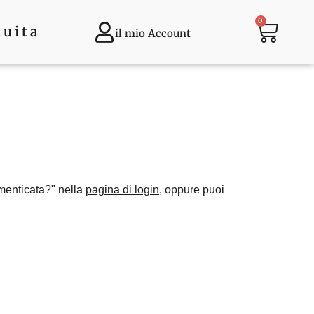
0
tuita
il mio Account
imenticata?" nella
pagina di login
, oppure puoi