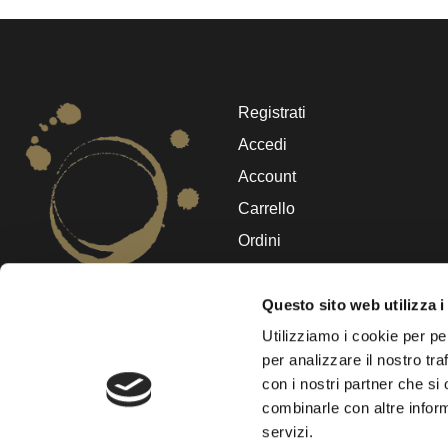
Registrati
Accedi
Account
Carrello
Ordini
Dettagli account
Logout
Questo sito web utilizza i
I piccoli viticoltori della Costa
Utilizziamo i cookie per pe
Toscana
.
per analizzare il nostro tra
con i nostri partner che si
combinarle con altre inform
servizi.
© Te