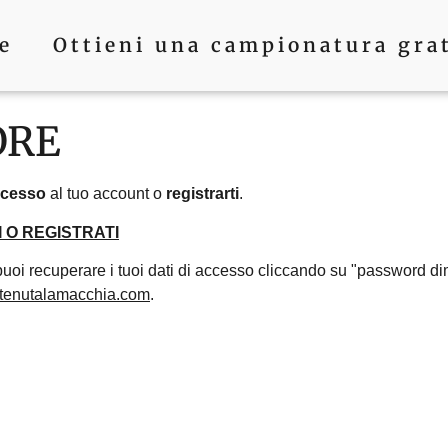
e
Ottieni una campionatura gra
ORE
ccesso
al tuo account o
registrarti
.
 O REGISTRATI
puoi recuperare i tuoi dati di accesso cliccando su "password d
tenutalamacchia.com
.