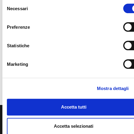
Selezione
Necessari
del
consenso
Preferenze
Statistiche
Hai già fatto l’accesso?
Visita il nostro
shop e inizia ad
Marketing
acquistare i nostri vini.
VIsita lo shop
Mostra dettagli
Accetta tutti
Accetta selezionati