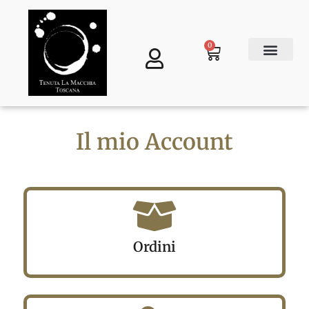
0
Ottieni una campionatura gratuita
Il mio Account
Ordini