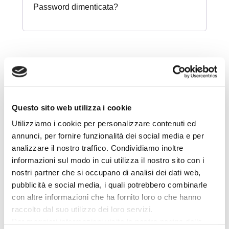
Password dimenticata?
Questo sito web utilizza i cookie
Assistenza
Utilizziamo i cookie per personalizzare contenuti ed
annunci, per fornire funzionalità dei social media e per
analizzare il nostro traffico. Condividiamo inoltre
Assistenza ordini
informazioni sul modo in cui utilizza il nostro sito con i
nostri partner che si occupano di analisi dei dati web,
pubblicità e social media, i quali potrebbero combinarle
Hai bisogno di assistenza con un tuo ordine?
Invia
con altre informazioni che ha fornito loro o che hanno
un’email con la tua richiesta di assistenza e il numero
raccolto dal suo utilizzo dei loro servizi.
d’ordine per cui richiedi maggiori informazioni a
Per maggiori informazioni visita la nostra pagina della
info@tenutalamacchia.com
.