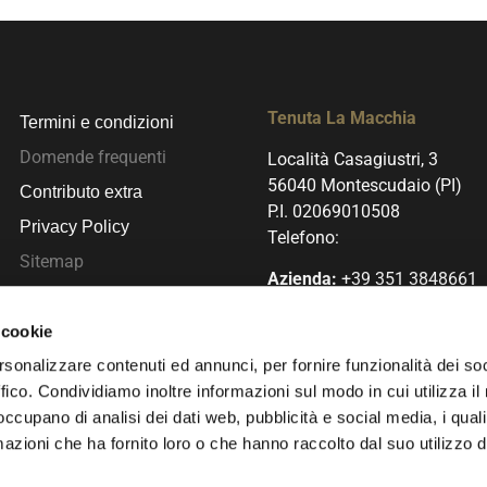
Tenuta La Macchia
Termini e condizioni
Domende frequenti
Località Casagiustri, 3
56040 Montescudaio (PI)
Contributo extra
P.I. 02069010508
Privacy Policy
Telefono:
Sitemap
Azienda:
+39 351 3848661
ODR
Christian:
+39 389 5554487
 cookie
Letizia:
+39 338 1258469
rsonalizzare contenuti ed annunci, per fornire funzionalità dei so
ffico. Condividiamo inoltre informazioni sul modo in cui utilizza il 
info@tenutalamacchia.co
 occupano di analisi dei dati web, pubblicità e social media, i qual
azioni che ha fornito loro o che hanno raccolto dal suo utilizzo d
nuta La Macchia. Tutti i diritti riservati.