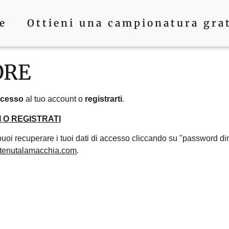
e
Ottieni una campionatura gra
ORE
ccesso
al tuo account o
registrarti
.
 O REGISTRATI
puoi recuperare i tuoi dati di accesso cliccando su "password d
tenutalamacchia.com
.