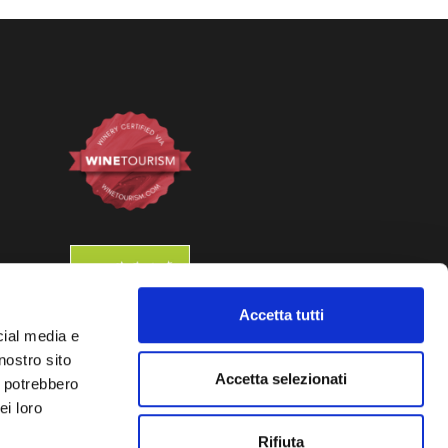
Accetta tutti
cial media e
nostro sito
m
Accetta selezionati
i potrebbero
ei loro
Rifiuta