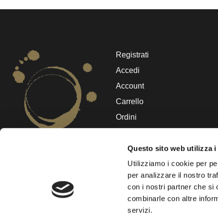
Registrati
Accedi
Account
Carrello
Ordini
Dettagli account
Logout
Questo sito web utilizza i
I piccoli viticoltori della Costa
Utilizziamo i cookie per pe
Toscana
.
per analizzare il nostro tra
con i nostri partner che si
combinarle con altre inform
servizi.
© Te