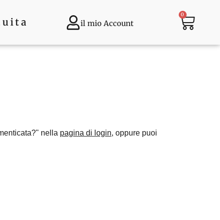
0
tuita
il mio Account
imenticata?" nella
pagina di login
, oppure puoi