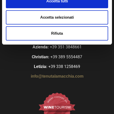
Accetta tutti
Tenuta La Macchia
Accetta selezionati
Località Casagiustri, 3
56040 Montescudaio (PI)
P.I. 02069010508
Rifiuta
Telefono:
Azienda:
+39 351 3848661
Christian:
+39 389 5554487
Letizia:
+39 338 1258469
info@tenutalamacchia.com